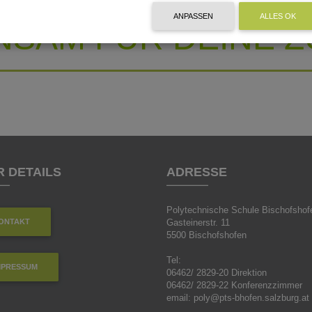
ANPASSEN
ALLES OK
NSAM FÜR DEINE 
 DETAILS
ADRESSE
Polytechnische Schule Bischofshof
ONTAKT
Gasteinerstr. 11
5500 Bischofshofen
Tel:
MPRESSUM
06462/ 2829-20 Direktion
06462/ 2829-22 Konferenzzimmer
email: poly@pts-bhofen.salzburg.at